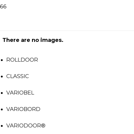
Domov
»
Chodby a predsiene
There are no images.
ROLLDOOR
CLASSIC
VARIOBEL
VARIOBORD
VARIODOOR®