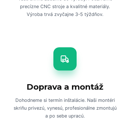
precízne CNC stroje a kvalitné materiály.
Výroba trvá zvyčajne 3-5 týždňov.
Doprava a montáž
Dohodneme si termín inštalácie. Naši montéri
skriňu privezú, vynesú, profesionálne zmontujú
a po sebe upracú.