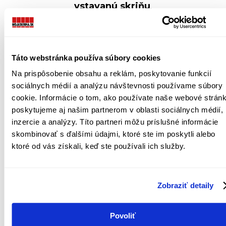
vstavanú skriňu
.
1️⃣
Zmerajte miesto
, do ktorého chcete
vstavanú skriňu umiestniť. Nezabúdajte, že
Táto webstránka používa súbory cookies
potrebujete 3 rozmery –
výšku, šírku a aj
Na prispôsobenie obsahu a reklám, poskytovanie funkcií
hĺbku
.
sociálnych médií a analýzu návštevnosti používame súbory
cookie. Informácie o tom, ako používate naše webové stránk
2️⃣
Zapnite si našu stránku
, konkrétne sekciu
poskytujeme aj našim partnerom v oblasti sociálnych médií,
Návrhár
. Do neho zadáte odmerané rozmery
inzercie a analýzy. Títo partneri môžu príslušné informácie
skombinovať s ďalšími údajmi, ktoré ste im poskytli alebo
a v piatich jednoduchých krokoch si
ktoré od vás získali, keď ste používali ich služby.
navrhnete dizajn vstavanej skrine na mieru, o
aký máte záujem.
Prípadne navštívte
naše
interiérové štúdio
a grafický návrh vám na
Zobraziť detaily
počkanie vytvoria naši odborní dizajnéri.
3️⃣
Vytvorenie objednávky.
V prípade, že vás
Povoliť