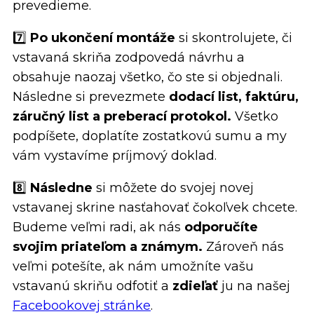
prevedieme.
7️⃣
Po ukončení montáže
si skontrolujete, či
vstavaná skriňa zodpovedá návrhu a
obsahuje naozaj všetko, čo ste si objednali.
Následne si prevezmete
dodací list, faktúru,
záručný list a preberací protokol.
Všetko
podpíšete, doplatíte zostatkovú sumu a my
vám vystavíme príjmový doklad.
8️⃣
Následne
si môžete do svojej novej
vstavanej skrine nasťahovať čokoľvek chcete.
Budeme veľmi radi, ak nás
odporučíte
svojim priateľom a známym.
Zároveň nás
veľmi potešíte, ak nám umožníte vašu
vstavanú skriňu odfotiť a
zdieľať
ju na našej
Facebookovej stránke
.