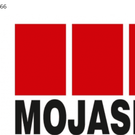
Domov
»
Postup objednania vstavanej skrine
Od návrhu po skriňu
v 4 jednoduchých krokoch
Zabezpečíme pre vás kompletný servis.
Nemusíte nikam chodiť, všetko vybavíme u vás
doma.