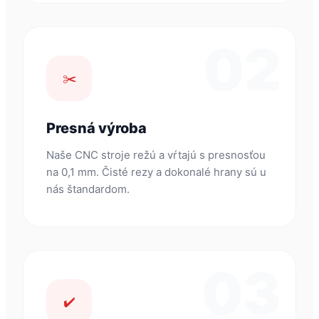
02
✂️
Presná výroba
Naše CNC stroje režú a vŕtajú s presnosťou
na 0,1 mm. Čisté rezy a dokonalé hrany sú u
nás štandardom.
03
✔️