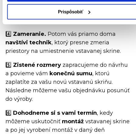
návrh osloví natoľko, že sa ho rozhodnete
objednať, spíšeme objednávku a zaplatíte
Prispôsobiť
zálohovú platbu.
4️⃣
Zameranie.
Potom vás priamo doma
navštívi technik
, ktorý presne zmeria
priestory na umiestnenie vstavanej skrine.
5️⃣
Zistené rozmery
zapracujeme do návrhu
a povieme vám
konečnú sumu
, ktorú
zaplatíte za vašu novú vstavanú skriňu.
Následne môžeme vašu objednávku posunúť
do výroby.
6️⃣
Dohodneme si s vami termín
, kedy
môžeme uskutočniť
montáž
vstavanej skrine
a po jej vyrobení montáž v daný deň