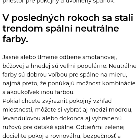
priestor pre pokojný a uvoľnený spánok.
V posledných rokoch sa stali
trendom spální neutrálne
farby.
Jasné alebo tlmené odtiene smotanovej,
béžovej a hnedej sú veľmi populárne. Neutrálne
farby sú dobrou voľbou pre spálne na mieru,
najmä preto, že ponúkajú možnosť kombinácie
s akoukoľvek inou farbou.
Pokiaľ chcete zvýrazniť pokojný vzhľad
miestnosti, môžete si vybrať aj medzi modrou,
levanduľovou alebo dokonca aj vyhranenú
ružovú pre detské spálne. Odtieňmi zelenej
docielite pokoj a rovnováhu, bezpečnosť a