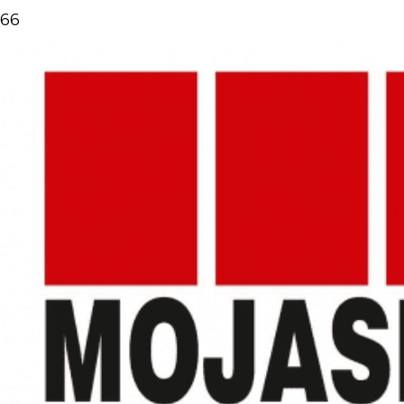
Domov
»
Blog
»
Aké farby sú najvhodnejšie pre vašu
spálňu?
Aké farby sú najvhodnejšie pre vašu spálňu?