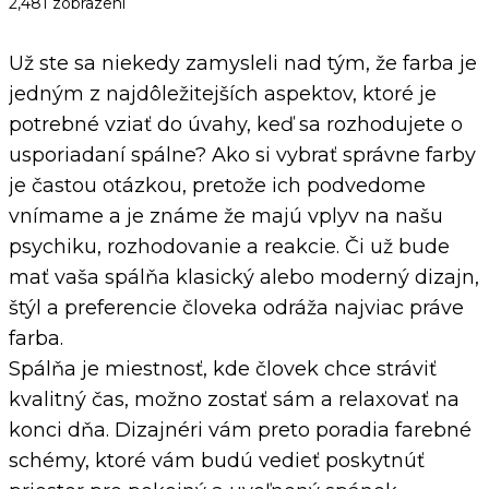
2,481
zobrazení
Už ste sa niekedy zamysleli nad tým, že farba je
jedným z najdôležitejších aspektov, ktoré je
potrebné vziať do úvahy, keď sa rozhodujete o
usporiadaní spálne? Ako si vybrať správne farby
je častou otázkou, pretože ich podvedome
vnímame a je známe že majú vplyv na našu
psychiku, rozhodovanie a reakcie. Či už bude
mať vaša spálňa klasický alebo moderný dizajn,
štýl a preferencie človeka odráža najviac práve
farba.
Spálňa je miestnosť, kde človek chce stráviť
kvalitný čas, možno zostať sám a relaxovať na
konci dňa. Dizajnéri vám preto poradia farebné
schémy, ktoré vám budú vedieť poskytnúť