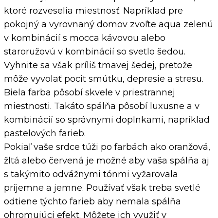
ktoré rozveselia miestnosť. Napríklad pre
pokojný a vyrovnaný domov zvoľte aqua zelenú
v kombinácií s mocca kávovou alebo
staroružovú v kombinácií so svetlo šedou.
Vyhnite sa však príliš tmavej šedej, pretože
môže vyvolať pocit smútku, depresie a stresu.
Biela farba pôsobí skvele v priestrannej
miestnosti. Takáto spálňa pôsobí luxusne a v
kombinácií so správnymi doplnkami, napríklad
pastelových farieb.
Pokiaľ vaše srdce túži po farbách ako oranžová,
žltá alebo červená je možné aby vaša spálňa aj
s takýmito odvážnymi tónmi vyžarovala
príjemne a jemne. Používať však treba svetlé
odtiene týchto farieb aby nemala spálňa
ohromujúci efekt. Môžete ich využiť v